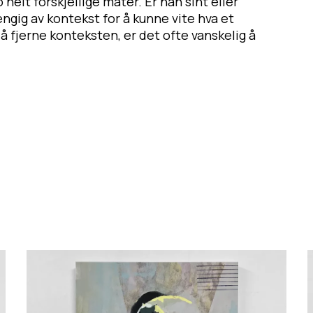
helt forskjellige måter. Er han sint eller
vhengig av kontekst for å kunne vite hva et
 å fjerne konteksten, er det ofte vanskelig å
R
e
l
k
i