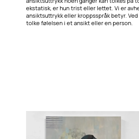
ansiktsuttrykk noen ganger kan tolkes på to 
ekstatisk, er hun trist eller lettet. Vi er a
ansiktsuttrykk eller kroppsspråk betyr. Ved
tolke følelsen i et ansikt eller en person.
U
n
d
e