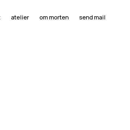
t
atelier
om morten
send mail