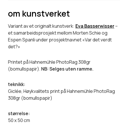
om kunstverket
Variant av et originalt kunstverk:
Eva Basserwisser
–
et samarbeidsprosjekt mellom Morten Schie og
Espen Spanli under prosjektnavnet «Var det verdt
det?»
Printet på Hahnemühle PhotoRag 308gr
(bomullspapir).
NB: Selges uten ramme.
teknikk:
Giclée, Høykvalitets print på Hahnemühle PhotoRag
308gr (bomullspapir)
størrelse:
50 x 50 cm