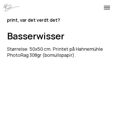
O
p
e
print
,
var det verdt det?
n
M
e
Basserwisser
n
u
Størrelse: 50x50 cm. Printet på Hahnemühle
PhotoRag 308gr (bomullspapir).