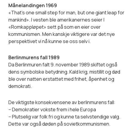
Månelandingen 1969
«That’s one small step for man, but one giant leap for
mankind». I vesten ble amerikanernes seier I
«Romkappløpet» sett på som en eier over
kommunismen. Men kanskje viktigere var det nye
perspektivet vi nå kunne se oss selv i.
Berlinmurens fall 1989
Da Berlinmuren falt 9. november 1989 skiftet også
dens symbolske betydning. Kald krig, mistillit og død
ble over natten erstattet med frihet, åpenhet og
demokrati.
De viktigste konsekvensene av berlinmurens fall:
– Demokratier vokste frem i hele Europa
– Plutselig var folk fri og kunne ta selvstendige valg.
Dette var også døden på sovietkommunismen.