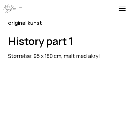
O
p
e
original kunst
n
M
e
History part 1
n
u
Størrelse: 95 x 180 cm, malt med akryl