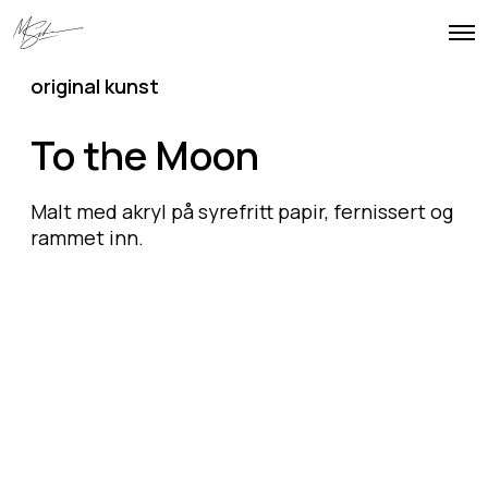
O
p
e
original kunst
n
M
e
To the Moon
n
u
Malt med akryl på syrefritt papir, fernissert og
rammet inn.