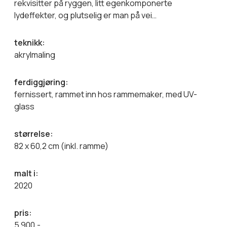
rekvisitter på ryggen, litt egenkomponerte
lydeffekter, og plutselig er man på vei…
teknikk:
akrylmaling
ferdiggjøring:
fernissert, rammet inn hos rammemaker, med UV-
glass
størrelse:
82 x 60,2 cm (inkl. ramme)
malt i:
2020
pris:
5 900,-